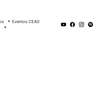
os
Eventos CEAO
o